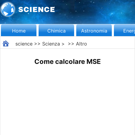
Home
Chimica
Astronomia
Ener
science
>>
Scienza
> >>
Altro
Come calcolare MSE