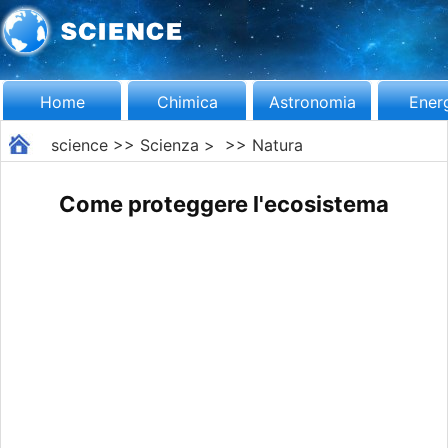
Home
Chimica
Astronomia
Ener
science
>>
Scienza
> >>
Natura
Come proteggere l'ecosistema