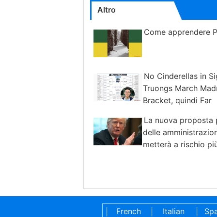
Altro
Come apprendere P
No Cinderellas in Si
Truongs March Mad
Bracket, quindi Far
La nuova proposta 
delle amministrazio
metterà a rischio pi
specie minacciate di estinzione
French
Italian
Spa
|
|
|