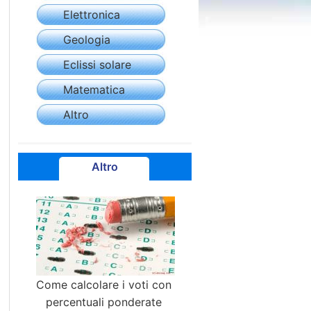
Elettronica
Geologia
Eclissi solare
Matematica
Altro
Altro
Come calcolare i voti con
percentuali ponderate