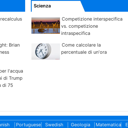
Scienza
recalculus
Competizione interspecifica
vs. competizione
intraspecifica
ght: Brian
Come calcolare la
ness
percentuale di un'ora
per l'acqua
ni di Trump
ù di 75
nish
Portuguese
Swedish
Geologia
Matematica
E
|
|
|
|
|