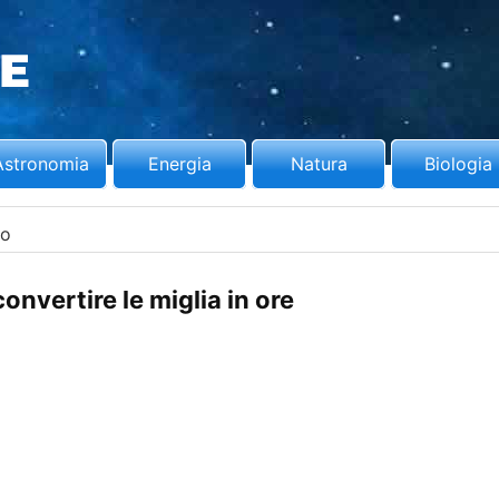
Astronomia
Energia
Natura
Biologia
ro
nvertire le miglia in ore