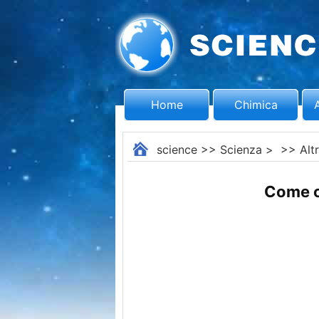
Home
Chimica
science
>>
Scienza
> >>
Alt
Come co