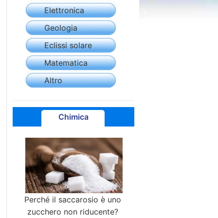
Elettronica
Geologia
Eclissi solare
Matematica
Altro
Chimica
Perché il saccarosio è uno
zucchero non riducente?