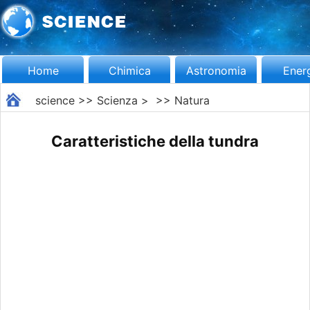
Home
Chimica
Astronomia
Ener
science
>>
Scienza
> >>
Natura
Caratteristiche della tundra