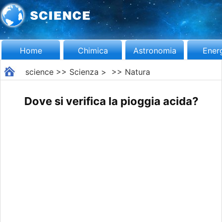
Home
Chimica
Astronomia
Ener
science
>>
Scienza
> >>
Natura
Dove si verifica la pioggia acida?