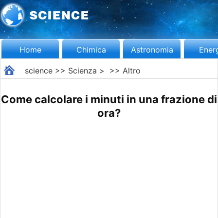
Home
Chimica
Astronomia
Ener
science
>>
Scienza
> >>
Altro
Come calcolare i minuti in una frazione di
ora?