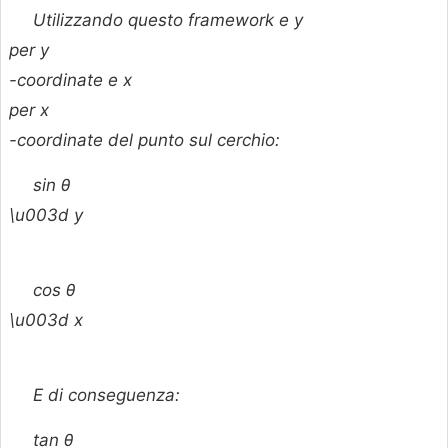
Utilizzando questo framework e
y
per
y
-coordinate e
x
per
x
-coordinate del punto sul cerchio:
sin
θ
\u003d
y
cos
θ
\u003d
x
E di conseguenza:
tan
θ