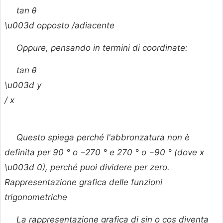
tan
θ
\u003d opposto /adiacente
Oppure, pensando in termini di coordinate:
tan
θ
\u003d
y
/
x
Questo spiega perché l'abbronzatura non è
definita per 90 ° o −270 ° e 270 ° o −90 ° (dove
x
\u003d 0), perché puoi dividere per zero.
Rappresentazione grafica delle funzioni
trigonometriche
La rappresentazione grafica di sin o cos diventa