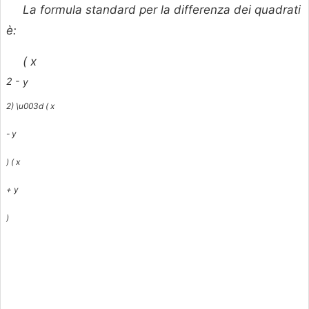
La formula standard per la differenza dei quadrati
è:
(
x
2 -
y
2) \u003d (
x
-
y
) (
x
+
y
)