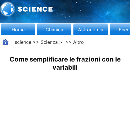
Home
Chimica
Astronomia
Ener
science
>>
Scienza
> >>
Altro
Come semplificare le frazioni con le
variabili