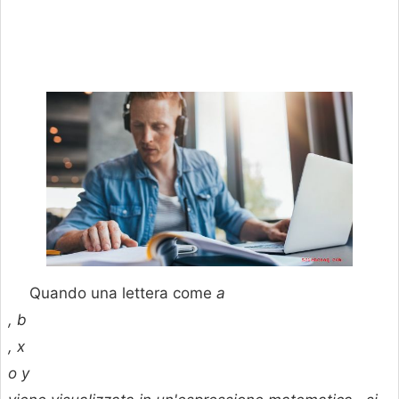
Quando una lettera come
a
,
b
,
x
o
y