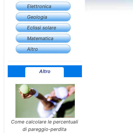
Elettronica
Geologia
Eclissi solare
Matematica
Altro
Altro
Come calcolare le percentuali
di pareggio-perdita