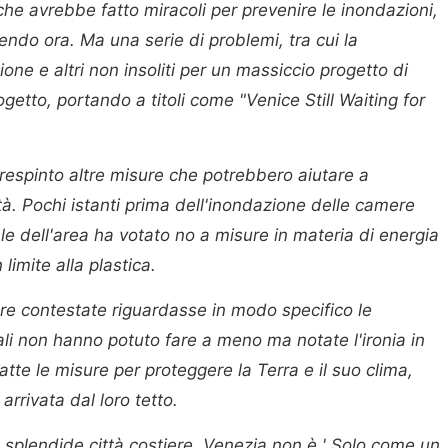
che avrebbe fatto miracoli per prevenire le inondazioni,
endo ora. Ma una serie di problemi, tra cui la
zione e altri non insoliti per un massiccio progetto di
ogetto, portando a titoli come "Venice Still Waiting for
respinto altre misure che potrebbero aiutare a
ttà. Pochi istanti prima dell'inondazione delle camere
nale dell'area ha votato no a misure in materia di energia
 limite alla plastica.
e contestate riguardasse in modo specifico le
ali non hanno potuto fare a meno ma notate l'ironia in
tte le misure per proteggere la Terra e il suo clima,
arrivata dal loro tetto.
 splendide città costiere, Venezia non è ' Solo come un