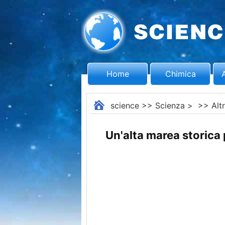
Home
Chimica
science
>>
Scienza
> >>
Alt
Un'alta marea storica