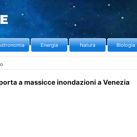
Astronomia
Energia
Natura
Biologia
ro
 porta a massicce inondazioni a Venezia