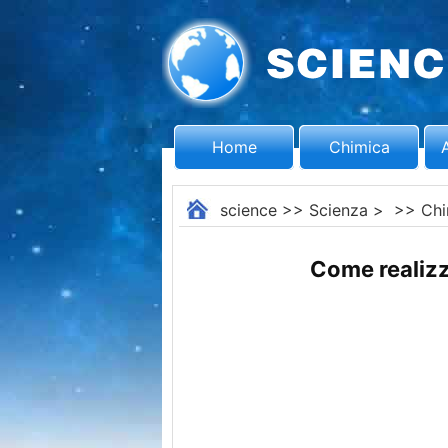
Home
Chimica
science
>>
Scienza
> >>
Chi
Come realiz