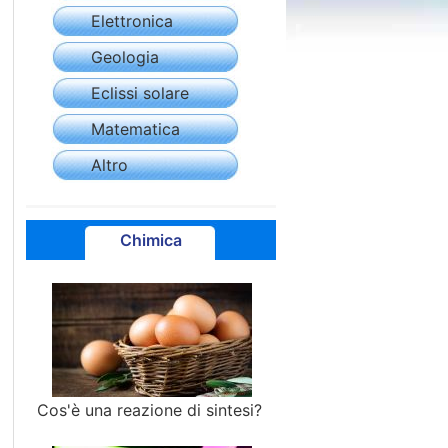
Elettronica
Geologia
Eclissi solare
Matematica
Altro
Chimica
Cos'è una reazione di sintesi?