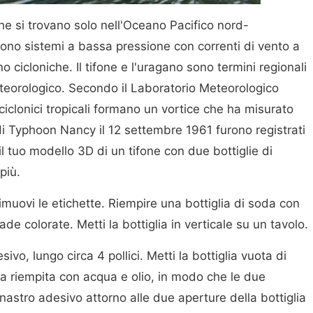
i che si trovano solo nell'Oceano Pacifico nord-
sono sistemi a bassa pressione con correnti di vento a
 cicloniche. Il tifone e l'uragano sono termini regionali
eteorologico. Secondo il Laboratorio Meteorologico
ciclonici tropicali formano un vortice che ha misurato
i di Typhoon Nancy il 12 settembre 1961 furono registrati
 il tuo modello 3D di un tifone con due bottiglie di
più.
 rimuovi le etichette. Riempire una bottiglia di soda con
de colorate. Metti la bottiglia in verticale su un tavolo.
ivo, lungo circa 4 pollici. Metti la bottiglia vuota di
la riempita con acqua e olio, in modo che le due
l nastro adesivo attorno alle due aperture della bottiglia