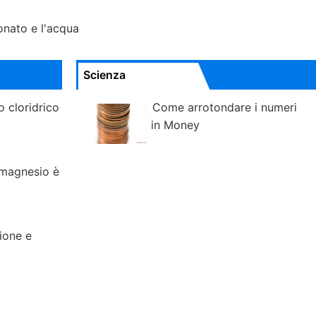
onato e l'acqua
Scienza
o cloridrico
Come arrotondare i numeri
in Money
i magnesio è
ione e