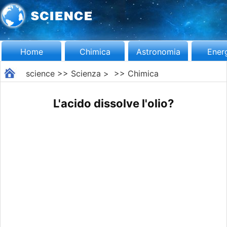
Home
Chimica
Astronomia
Ener
science
>>
Scienza
> >>
Chimica
L'acido dissolve l'olio?