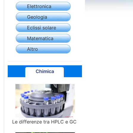
Elettronica
Geologia
Eclissi solare
Matematica
Altro
Chimica
Le differenze tra HPLC e GC