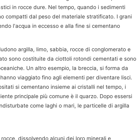
stici in rocce dure. Nel tempo, quando i sedimenti
o compatti dal peso del materiale stratificato. I grani
ndo l'acqua in eccesso e alla fine si cementano
ludono argilla, limo, sabbia, rocce di conglomerato e
to sono costituite da ciottoli rotondi cementati e sono
oceaniche. Un altro esempio, la breccia, si forma da
 hanno viaggiato fino agli elementi per diventare lisci.
itati si cementano insieme ai cristalli nel tempo, i
rediente principale più comune è il quarzo. Dopo essersi
disturbate come laghi o mari, le particelle di argilla
 rocce, dissolvendo alcuni dei loro minerali e