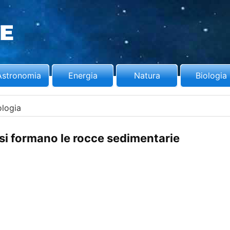
Astronomia
Energia
Natura
Biologia
logia
 si formano le rocce sedimentarie