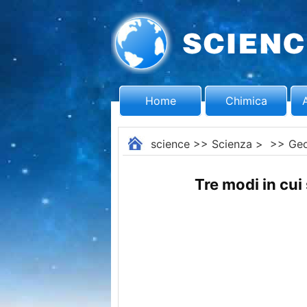
Home
Chimica
science
>>
Scienza
> >>
Geo
Tre modi in cui