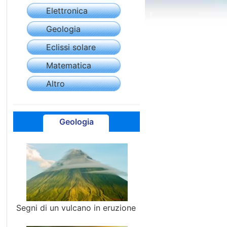
Elettronica
Geologia
Eclissi solare
Matematica
Altro
Geologia
Segni di un vulcano in eruzione