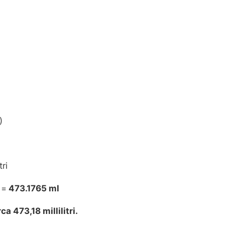
)
tri
 =
473.1765 ml
ca 473,18 millilitri.