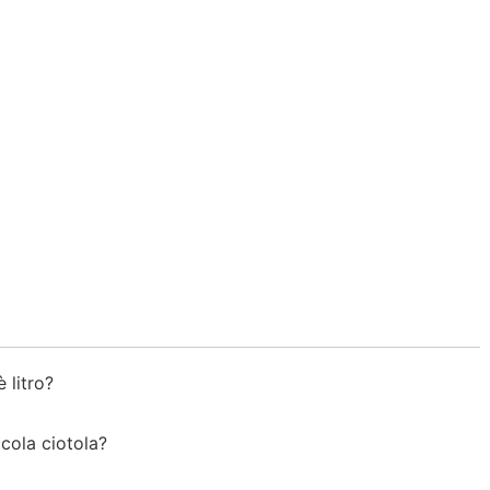
è litro?
ccola ciotola?