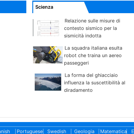
Scienza
Relazione sulle misure di
contesto sismico per la
sismicità indotta
La squadra italiana esulta
robot che traina un aereo
passeggeri
La forma del ghiacciaio
influenza la suscettibilità al
diradamento
nish
Portuguese
Swedish
Geologia
Matematica
E
|
|
|
|
|