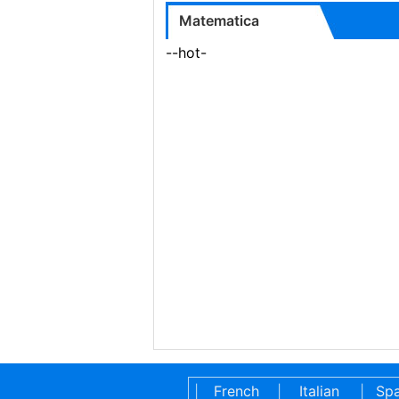
Matematica
--hot-
French
Italian
Spa
|
|
|