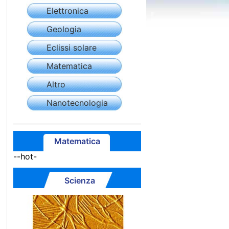
Elettronica
Geologia
Eclissi solare
Matematica
Altro
Nanotecnologia
Matematica
--hot-
Scienza