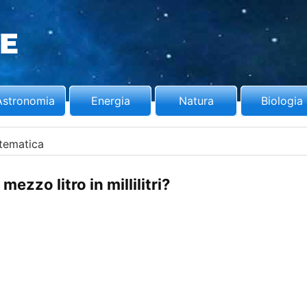
Astronomia
Energia
Natura
Biologia
tematica
mezzo litro in millilitri?