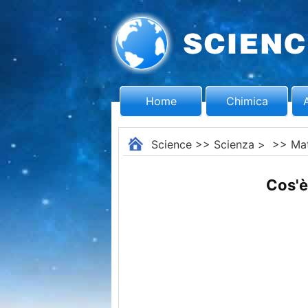
Home
Chimica
Science
>>
Scienza
> >>
Ma
Cos'è 