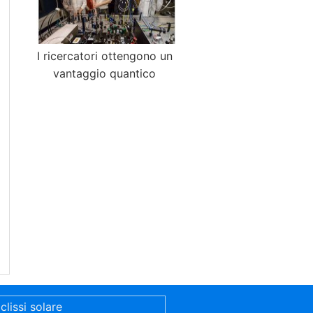
I ricercatori ottengono un
vantaggio quantico
clissi solare