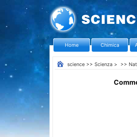
Home
Chimica
science
>>
Scienza
> >>
Nat
Common