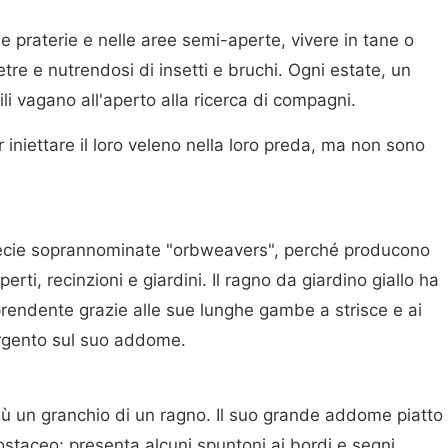
 praterie e nelle aree semi-aperte, vivere in tane o
ietre e nutrendosi di insetti e bruchi. Ogni estate, un
i vagano all'aperto alla ricerca di compagni.
iniettare il loro veleno nella loro preda, ma non sono
ecie soprannominate "orbweavers", perché producono
perti, recinzioni e giardini. Il ragno da giardino giallo ha
rendente grazie alle sue lunghe gambe a strisce e ai
'argento sul suo addome.
 un granchio di un ragno. Il suo grande addome piatto
ostaceo; presenta alcuni spuntoni ai bordi e segni