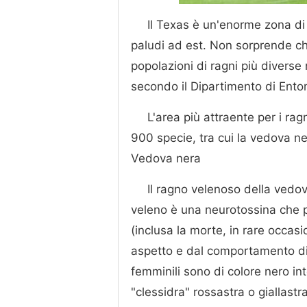
Il Texas è un'enorme zona di 
paludi ad est. Non sorprende che
popolazioni di ragni più diverse n
secondo il Dipartimento di Ento
L'area più attraente per i ra
900 specie, tra cui la vedova ne
Vedova nera
Il ragno velenoso della vedova
veleno è una neurotossina che p
(inclusa la morte, in rare occas
aspetto e dal comportamento d
femminili sono di colore nero i
"clessidra" rossastra o giallast