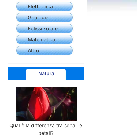
Elettronica
Geologia
Eclissi solare
Matematica
Altro
Natura
Qual è la differenza tra sepali e
petali?