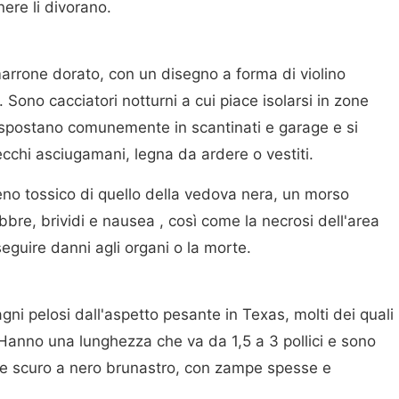
nere li divorano.
marrone dorato, con un disegno a forma di violino
 Sono cacciatori notturni a cui piace isolarsi in zone
Si spostano comunemente in scantinati e garage e si
cchi asciugamani, legna da ardere o vestiti.
no tossico di quello della vedova nera, un morso
bre, brividi e nausea , così come la necrosi dell'area
seguire danni agli organi o la morte.
gni pelosi dall'aspetto pesante in Texas, molti dei quali
 Hanno una lunghezza che va da 1,5 a 3 pollici e sono
ne scuro a nero brunastro, con zampe spesse e