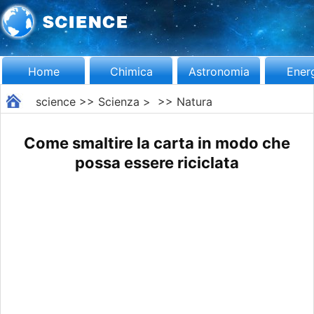
Home
Chimica
Astronomia
Ener
science
>>
Scienza
> >>
Natura
Come smaltire la carta in modo che
possa essere riciclata