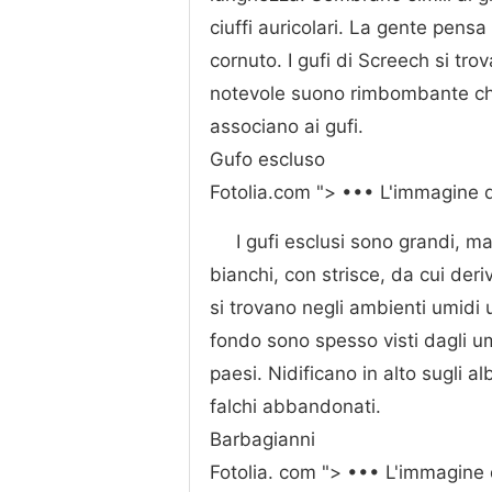
ciuffi auricolari. La gente pen
cornuto. I gufi di Screech si tro
notevole suono rimbombante che
associano ai gufi.
Gufo escluso
Fotolia.com "> ••• L'immagine 
I gufi esclusi sono grandi, m
bianchi, con strisce, da cui deri
si trovano negli ambienti umidi u
fondo sono spesso visti dagli um
paesi. Nidificano in alto sugli a
falchi abbandonati.
Barbagianni
Fotolia. com "> ••• L'immagine 