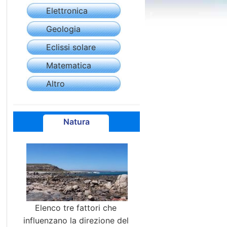
Elettronica
Geologia
Eclissi solare
Matematica
Altro
Natura
Elenco tre fattori che
influenzano la direzione del