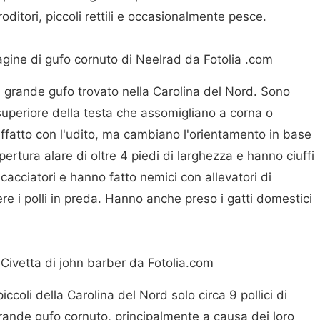
oditori, piccoli rettili e occasionalmente pesce.
gine di gufo cornuto di Neelrad da Fotolia .com
iù grande gufo trovato nella Carolina del Nord. Sono
e superiore della testa che assomigliano a corna o
affatto con l'udito, ma cambiano l'orientamento in base
ertura alare di oltre 4 piedi di larghezza e hanno ciuffi
cacciatori e hanno fatto nemici con allevatori di
e i polli in preda. Hanno anche preso i gatti domestici
Civetta di john barber da Fotolia.com
iccoli della Carolina del Nord solo circa 9 pollici di
rande gufo cornuto, principalmente a causa dei loro