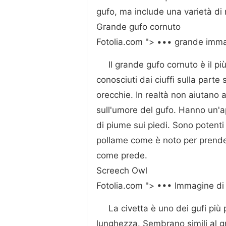
gufo, ma include una varietà di r
Grande gufo cornuto
Fotolia.com "> ••• grande imma
Il grande gufo cornuto è il p
conosciuti dai ciuffi sulla part
orecchie. In realtà non aiutano 
sull'umore del gufo. Hanno un'ap
di piume sui piedi. Sono potenti 
pollame come è noto per prender
come prede.
Screech Owl
Fotolia.com "> ••• Immagine di 
La civetta è uno dei gufi più p
lunghezza. Sembrano simili al g