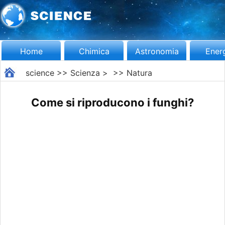
Home
Chimica
Astronomia
Ener
science
>>
Scienza
> >>
Natura
Come si riproducono i funghi?