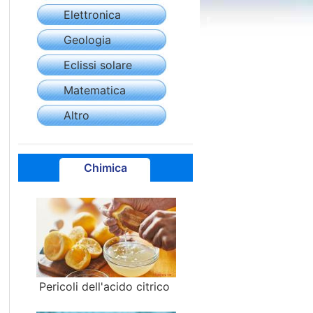
Elettronica
Geologia
Eclissi solare
Matematica
Altro
Chimica
Pericoli dell'acido citrico