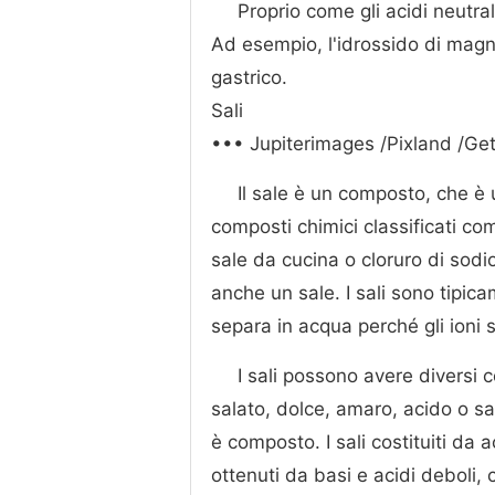
Proprio come gli acidi neutra
Ad esempio, l'idrossido di magne
gastrico.
Sali
••• Jupiterimages /Pixland /Ge
Il sale è un composto, che è
composti chimici classificati co
sale da cucina o cloruro di sodio
anche un sale. I sali sono tipicam
separa in acqua perché gli ioni s
I sali possono avere diversi 
salato, dolce, amaro, acido o sal
è composto. I sali costituiti da ac
ottenuti da basi e acidi deboli, 