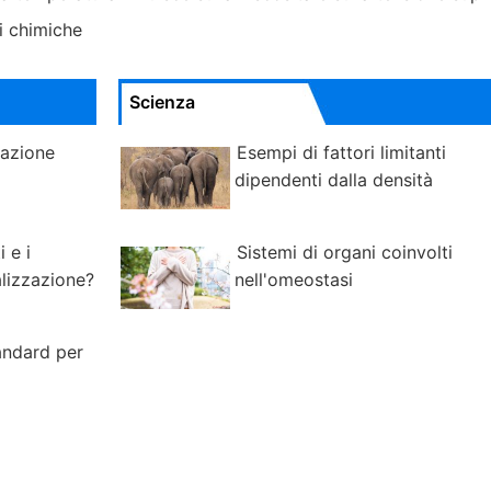
ni chimiche
Scienza
lazione
Esempi di fattori limitanti
dipendenti dalla densità
 e i
Sistemi di organi coinvolti
alizzazione?
nell'omeostasi
andard per