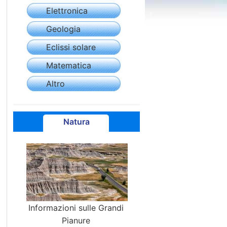
Elettronica
Geologia
Eclissi solare
Matematica
Altro
Natura
Informazioni sulle Grandi
Pianure