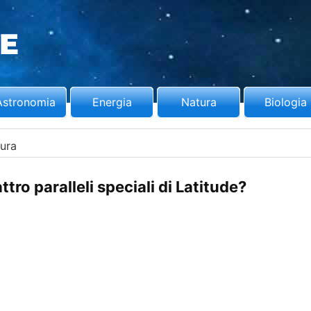
Astronomia
Energia
Natura
Biologia
ura
ttro paralleli speciali di Latitude?