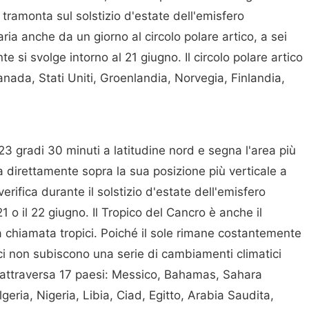
n tramonta sul solstizio d'estate dell'emisfero
ria anche da un giorno al circolo polare artico, a sei
 si svolge intorno al 21 giugno. Il circolo polare artico
anada, Stati Uniti, Groenlandia, Norvegia, Finlandia,
 23 gradi 30 minuti a latitudine nord e segna l'area più
sa direttamente sopra la sua posizione più verticale a
rifica durante il solstizio d'estate dell'emisfero
 21 o il 22 giugno. Il Tropico del Cancro è anche il
a chiamata tropici. Poiché il sole rimane costantemente
opici non subiscono una serie di cambiamenti climatici
ro attraversa 17 paesi: Messico, Bahamas, Sahara
geria, Nigeria, Libia, Ciad, Egitto, Arabia Saudita,