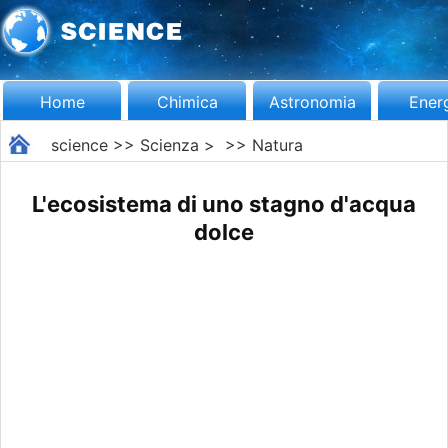
Home
Chimica
Astronomia
Ener
science
>>
Scienza
> >>
Natura
L'ecosistema di uno stagno d'acqua
dolce