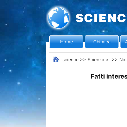
Home
Chimica
science
>>
Scienza
> >>
Nat
Fatti intere