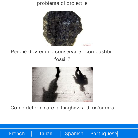
problema di proiettile
Perché dovremmo conservare i combustibili
fossili?
Come determinare la lunghezza di un'ombra
French
Italian
Spanish
Portuguese
|
|
|
|
|