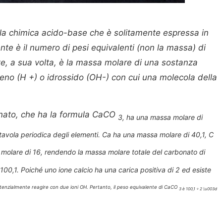
lla chimica acido-base che è solitamente espressa in
ente è il numero di pesi equivalenti (non la massa) di
te, a sua volta, è la massa molare di una sostanza
ogeno (H +) o idrossido (OH-) con cui una molecola della
bonato, che ha la formula CaCO
3, ha una massa molare di
 tavola periodica degli elementi. Ca ha una massa molare di 40,1, C
molare di 16, rendendo la massa molare totale del carbonato di
100,1. Poiché uno ione calcio ha una carica positiva di 2 ed esiste
tenzialmente reagire con due ioni OH. Pertanto, il peso equivalente di CaCO
3 è 100,1 ÷ 2 \u003d