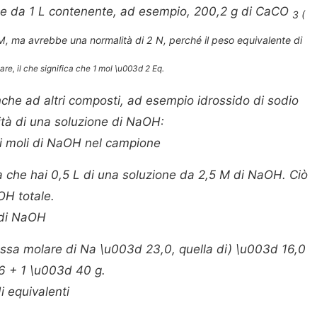
ione da 1 L contenente, ad esempio, 200,2 g di CaCO
3 (
M, ma avrebbe una normalità di 2 N, perché il peso equivalente di
re, il che significa che 1 mol \u003d 2 Eq.
nche ad altri composti, ad esempio idrossido di sodio
ità di una soluzione di NaOH:
di moli di NaOH nel campione
 che hai 0,5 L di una soluzione da 2,5 M di NaOH. Ciò
OH totale.
 di NaOH
massa molare di Na \u003d 23,0, quella di) \u003d 16,0
16 + 1 \u003d 40 g.
i equivalenti