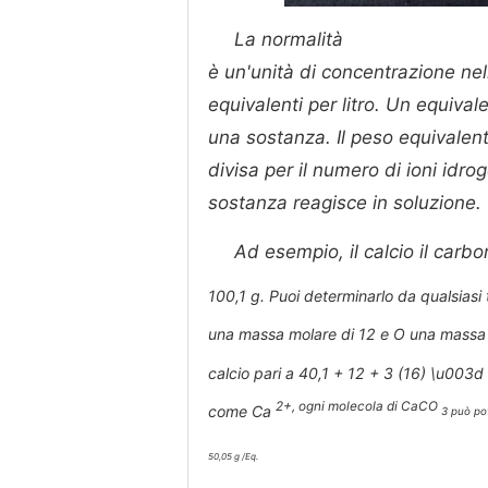
La normalità
è un'unità di concentrazione ne
equivalenti per litro. Un equival
una sostanza. Il peso equivalen
divisa per il numero di ioni idr
sostanza reagisce in soluzione.
Ad esempio, il calcio il car
100,1 g. Puoi determinarlo da qualsiasi
una massa molare di 12 e O una massa 
calcio pari a 40,1 + 12 + 3 (16) \u003d 
2+, ogni molecola di CaCO
come Ca
3 può po
50,05 g /Eq.