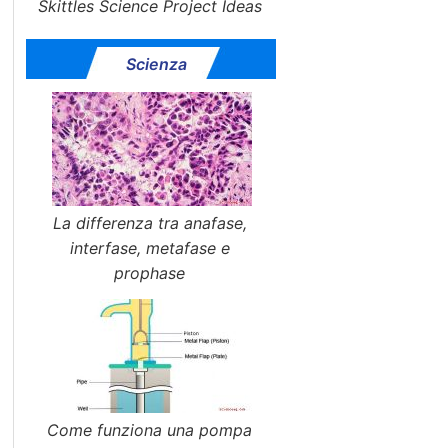
Skittles Science Project Ideas
Scienza
La differenza tra anafase,
interfase, metafase e
prophase
Come funziona una pompa