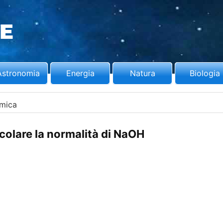
Astronomia
Energia
Natura
Biologia
mica
olare la normalità di NaOH