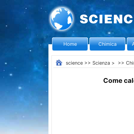
Home
Chimica
science
>>
Scienza
> >>
Chi
Come calc