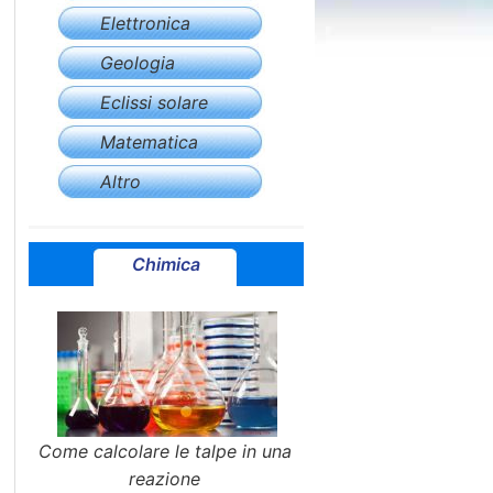
Elettronica
Geologia
Eclissi solare
Matematica
Altro
Chimica
Come calcolare le talpe in una
reazione