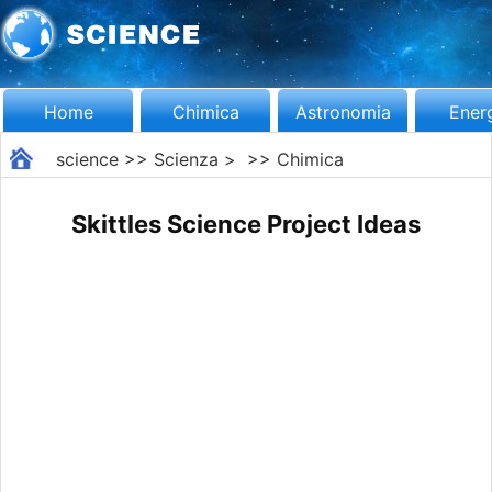
Home
Chimica
Astronomia
Ener
science
>>
Scienza
> >>
Chimica
Skittles Science Project Ideas