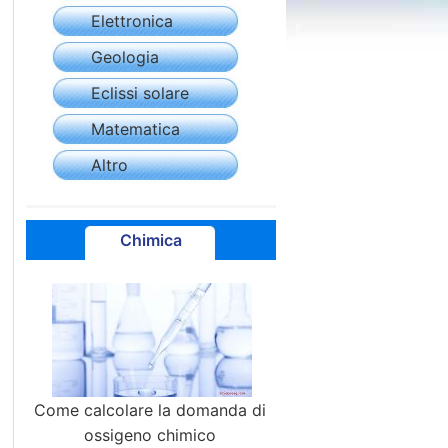
Elettronica
Geologia
Eclissi solare
Matematica
Altro
Chimica
Come calcolare la domanda di
ossigeno chimico