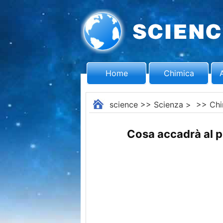
Home
Chimica
science
>>
Scienza
> >>
Chi
Cosa accadrà al p