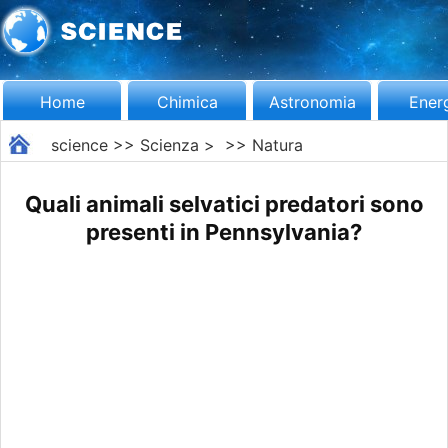
Home
Chimica
Astronomia
Ener
science
>>
Scienza
> >>
Natura
Quali animali selvatici predatori sono
presenti in Pennsylvania?