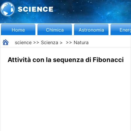
Home
Chimica
Astronomia
Ener
science
>>
Scienza
> >>
Natura
Attività con la sequenza di Fibonacci