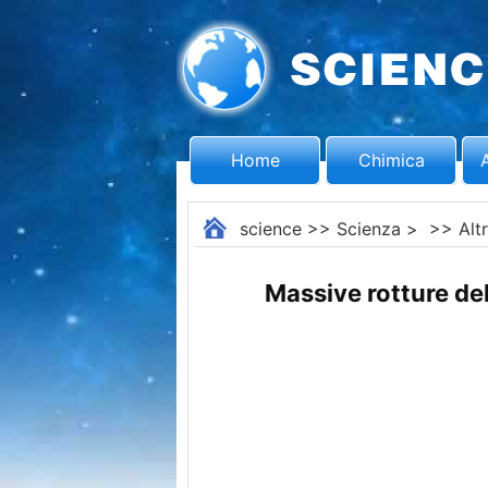
Home
Chimica
science
>>
Scienza
> >>
Alt
Massive rotture del