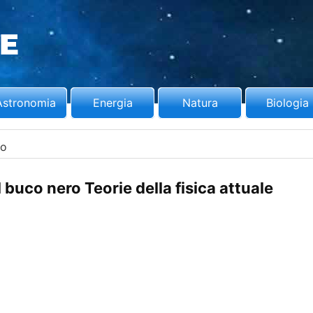
Astronomia
Energia
Natura
Biologia
ro
 buco nero Teorie della fisica attuale