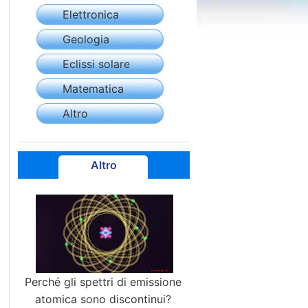
Elettronica
Geologia
Eclissi solare
Matematica
Altro
Altro
Perché gli spettri di emissione
atomica sono discontinui?