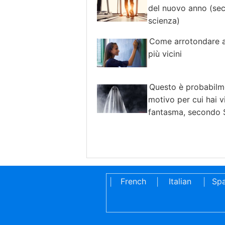
del nuovo anno (se
scienza)
Come arrotondare ai
più vicini
Questo è probabilme
motivo per cui hai v
fantasma, secondo 
French
Italian
Spa
|
|
|