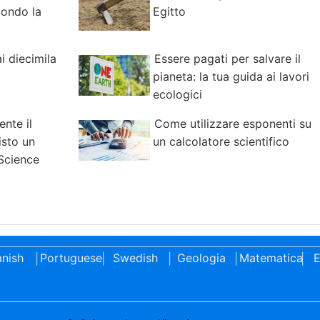
condo la
Egitto
 diecimila
Essere pagati per salvare il
pianeta: la tua guida ai lavori
ecologici
nte il
Come utilizzare esponenti su
isto un
un calcolatore scientifico
Science
nish
Portuguese
Swedish
Geologia
Matematica
E
|
|
|
|
|