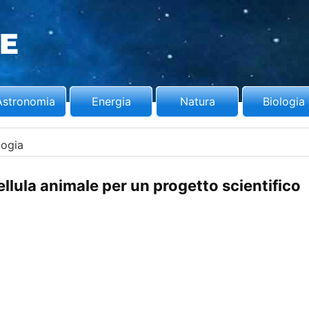
Astronomia
Energia
Natura
Biologia
logia
llula animale per un progetto scientifico