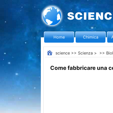
Home
Chimica
science
>>
Scienza
> >>
Bio
Come fabbricare una ce