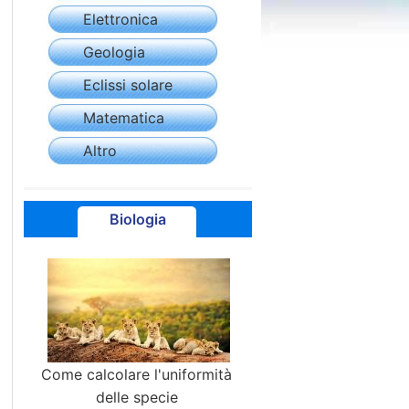
Elettronica
Geologia
Eclissi solare
Matematica
Altro
Biologia
Come calcolare l'uniformità
delle specie