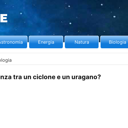
Astronomia
Energia
Natura
Biologia
logia
renza tra un ciclone e un uragano?