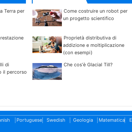
la Terra per
Come costruire un robot per
un progetto scientifico
forestazione
Proprietà distributiva di
addizione e moltiplicazione
(con esempi)
li di
Che cos'è Glacial Till?
 il percorso
nish
Portuguese
Swedish
Geologia
Matematica
E
|
|
|
|
|