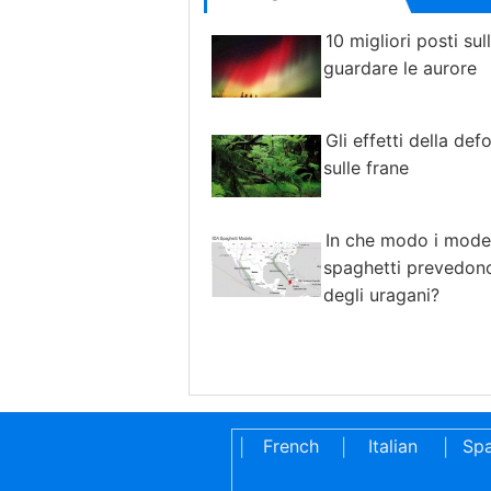
10 migliori posti sul
guardare le aurore
Gli effetti della de
sulle frane
In che modo i model
spaghetti prevedono
degli uragani?
French
Italian
Spa
|
|
|