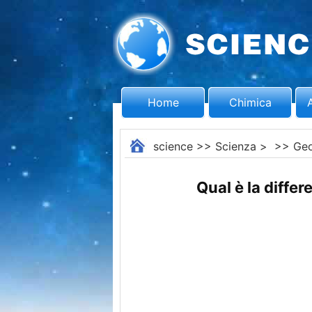
Home
Chimica
science
>>
Scienza
> >>
Geo
Qual è la diffe