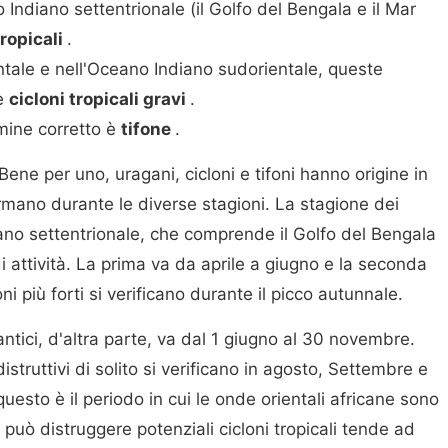
 Indiano settentrionale (il Golfo del Bengala e il Mar
tropicali
.
ntale e nell'Oceano Indiano sudorientale, queste
e
cicloni tropicali gravi
.
rmine corretto è
tifone
.
Bene per uno, uragani, cicloni e tifoni hanno origine in
formano durante le diverse stagioni. La stagione dei
diano settentrionale, che comprende il Golfo del Bengala
i attività. La prima va da aprile a giugno e la seconda
i più forti si verificano durante il picco autunnale.
antici, d'altra parte, va dal 1 giugno al 30 novembre.
istruttivi di solito si verificano in agosto, Settembre e
:questo è il periodo in cui le onde orientali africane sono
 può distruggere potenziali cicloni tropicali tende ad