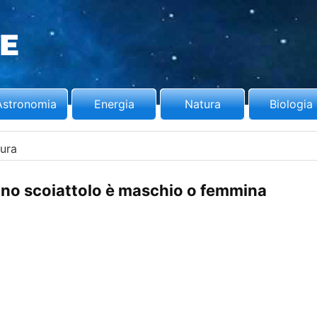
Astronomia
Energia
Natura
Biologia
ura
no scoiattolo è maschio o femmina