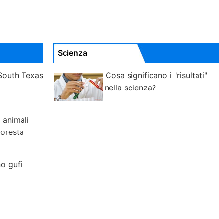
a
Scienza
South Texas
Cosa significano i "risultati"
nella scienza?
 animali
foresta
o gufi