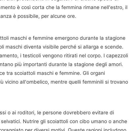
iamento è così corta che la femmina rimane nell'estro, il
danza è possibile, per alcune ore.
coiattoli maschi e femmine emergono durante la stagione
oli maschi diventa visibile perché si allarga e scende.
mento, i testicoli vengono ritirati nel corpo. I capezzoli
entano più importanti durante la stagione degli amori.
sce tra scoiattoli maschi e femmine. Gli organi
iù vicino all'ombelico, mentre quelli femminili si trovano
ssi o ai roditori, le persone dovrebbero evitare di
selvatici. Nutrire gli scoiattoli con cibo umano o anche
scoraggiato per diversi motivi. Queste ragioni includono