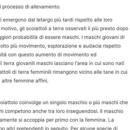
al processo di allevamento.
li emergono dal letargo più tardi rispetto alle loro
motivo, gli scoiattoli a terra osservati il più presto dopo
iori probabilità di essere maschi. I maschi giovani di
olto più movimento, esplorazione e audacia rispetto
rmità con questo aumento di movimento ed
 di terra giovanili maschi lasciano l'area in cui sono nati
toli di terra femminili rimangono vicino alle tane in cui
altre femmine affini.
coiattolo coinvolge un singolo maschio o più maschi che
i competono anche tra loro inseguendosi. Il maschio
camente si accoppia per primo con la femmina. La
n altri pretendenti in seguito. Per alcune specie di