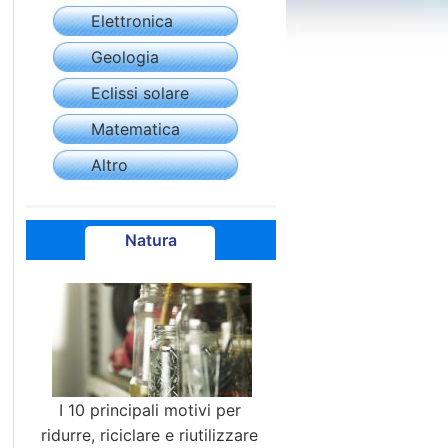
Elettronica
Geologia
Eclissi solare
Matematica
Altro
Natura
I 10 principali motivi per
ridurre, riciclare e riutilizzare