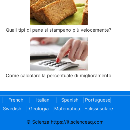
Quali tipi di pane si stampano più velocemente?
Come calcolare la percentuale di miglioramento
French
Italian
Spanish
Portuguese
|
|
|
|
|
Swedish
Geologia
Matematica
Eclissi solare
|
|
|
© Scienza https://it.scienceaq.com