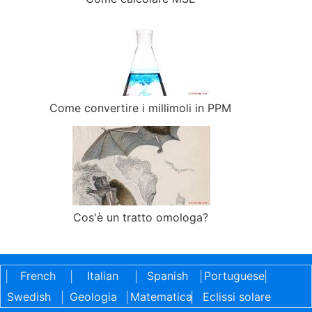
Come convertire i millimoli in PPM
Cos'è un tratto omologa?
French
Italian
Spanish
Portuguese
|
|
|
|
|
Swedish
Geologia
Matematica
Eclissi solare
|
|
|