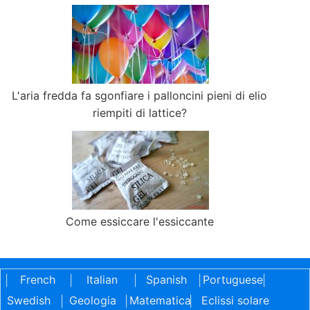
L'aria fredda fa sgonfiare i palloncini pieni di elio
riempiti di lattice?
Come essiccare l'essiccante
French
Italian
Spanish
Portuguese
|
|
|
|
|
Swedish
Geologia
Matematica
Eclissi solare
|
|
|